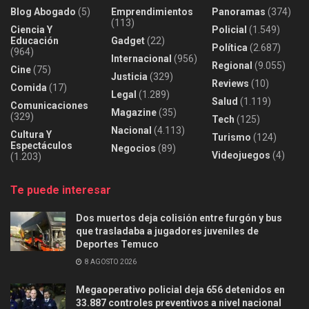
Blog Abogado
(5)
Emprendimientos
Panoramas
(374)
(113)
Ciencia Y
Policial
(1.549)
Educación
Gadget
(22)
Política
(2.687)
(964)
Internacional
(956)
Regional
(9.055)
Cine
(75)
Justicia
(329)
Reviews
(10)
Comida
(17)
Legal
(1.289)
Salud
(1.119)
Comunicaciones
Magazine
(35)
(329)
Tech
(125)
Nacional
(4.113)
Cultura Y
Turismo
(124)
Espectáculos
Negocios
(89)
Videojuegos
(4)
(1.203)
Te puede interesar
Dos muertos deja colisión entre furgón y bus
que trasladaba a jugadores juveniles de
Deportes Temuco
8 AGOSTO 2026
Megaoperativo policial deja 656 detenidos en
33.887 controles preventivos a nivel nacional