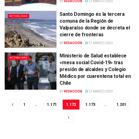
BY
REDACCIÓN
21 MARZO 2020
Santo Domingo es la tercera
ACTUALIDAD
comuna de la Región de
Valparaíso donde se decreta el
cierre de fronteras
BY
REDACCIÓN
21 MARZO 2020
Ministerio de Salud establece
ACTUALIDAD
«mesa social Covid-19» tras
presión de alcaldes y Colegio
Médico por cuarentena total en
Chile
BY
REDACCIÓN
21 MARZO 2020
1
…
1.171
1.172
1.173
…
1.201