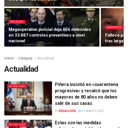
POLICIAL
DEPORTES
Megaoperativo policial deja 656 detenidos
en 33.887 controles preventivos a nivel
Fallece pad
nacional
tras larga 
Home
Category
Actualidad
Actualidad
Piñera insistió en «cuarentena
ACTUALIDAD
progresiva» y recalcó que los
mayores de 80 años no deben
salir de sus casas
BY
REDACCIÓN
23 MARZO 2020
Estas son las medidas
ACTUALIDAD