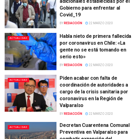
adicionales establecidas por el
Gobierno para enfrentar al
Covid_19
BY
REDACCIÓN
22 MARZO 2020
Habla nieto de primera fallecida
ACTUALIDAD
por coronavirus en Chile: «La
gente no se está tomando en
serio esto»
BY
REDACCIÓN
22 MARZO 2020
Piden acabar con falta de
ACTUALIDAD
coordinación de autoridades a
cargo de la crisis sanitaria por
coronavirus en la Región de
Valparaíso
BY
REDACCIÓN
22 MARZO 2020
Decretan Cuarentena Comunal
ACTUALIDAD
Preventiva en Valparaíso para
combatir expansión del