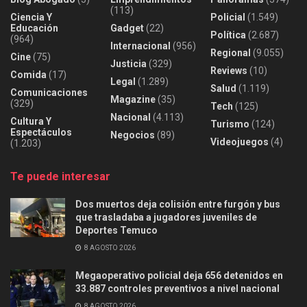
(113)
Ciencia Y
Policial
(1.549)
Educación
Gadget
(22)
Política
(2.687)
(964)
Internacional
(956)
Regional
(9.055)
Cine
(75)
Justicia
(329)
Reviews
(10)
Comida
(17)
Legal
(1.289)
Salud
(1.119)
Comunicaciones
Magazine
(35)
(329)
Tech
(125)
Nacional
(4.113)
Cultura Y
Turismo
(124)
Espectáculos
Negocios
(89)
Videojuegos
(4)
(1.203)
Te puede interesar
Dos muertos deja colisión entre furgón y bus
que trasladaba a jugadores juveniles de
Deportes Temuco
8 AGOSTO 2026
Megaoperativo policial deja 656 detenidos en
33.887 controles preventivos a nivel nacional
8 AGOSTO 2026