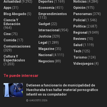
Actualidad
(9.292)
Deportes
(1.169)
Noticias
(4.284)
Apps
(31)
Economía
(451)
Opinión
(975)
Blog Abogado
(5)
Emprendimientos
Panoramas
(374)
(113)
Ciencia Y
Policial
(1.546)
Educación
Gadget
(22)
Política
(2.687)
(964)
Internacional
(954)
Regional
(9.049)
Cine
(75)
Justicia
(329)
Reviews
(10)
Comida
(17)
Legal
(1.289)
Salud
(1.119)
Comunicaciones
Magazine
(35)
(329)
Tech
(125)
Nacional
(4.111)
Cultura Y
Turismo
(124)
Espectáculos
Negocios
(89)
Videojuegos
(4)
(1.203)
Te puede interesar
Detienen a funcionario de municipalidad de
Huechuraba tras hallar material pornográfico
infantil en su computador
6 AGOSTO 2026