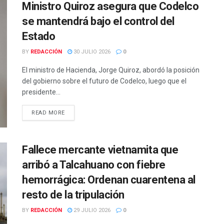
Ministro Quiroz asegura que Codelco
se mantendrá bajo el control del
Estado
BY
REDACCIÓN
30 JULIO 2026
0
El ministro de Hacienda, Jorge Quiroz, abordó la posición
del gobierno sobre el futuro de Codelco, luego que el
presidente...
DETAILS
READ MORE
Fallece mercante vietnamita que
arribó a Talcahuano con fiebre
hemorrágica: Ordenan cuarentena al
resto de la tripulación
BY
REDACCIÓN
29 JULIO 2026
0