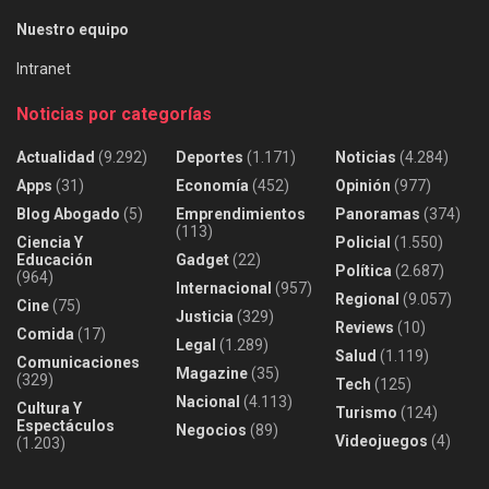
Nuestro equipo
Intranet
Noticias por categorías
Actualidad
(9.292)
Deportes
(1.171)
Noticias
(4.284)
Apps
(31)
Economía
(452)
Opinión
(977)
Blog Abogado
(5)
Emprendimientos
Panoramas
(374)
(113)
Ciencia Y
Policial
(1.550)
Educación
Gadget
(22)
Política
(2.687)
(964)
Internacional
(957)
Regional
(9.057)
Cine
(75)
Justicia
(329)
Reviews
(10)
Comida
(17)
Legal
(1.289)
Salud
(1.119)
Comunicaciones
Magazine
(35)
(329)
Tech
(125)
Nacional
(4.113)
Cultura Y
Turismo
(124)
Espectáculos
Negocios
(89)
Videojuegos
(4)
(1.203)