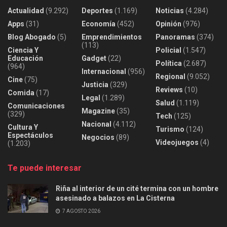
Actualidad
(9.292)
Deportes
(1.169)
Noticias
(4.284)
Apps
(31)
Economía
(452)
Opinión
(976)
Blog Abogado
(5)
Emprendimientos
Panoramas
(374)
(113)
Ciencia Y
Policial
(1.547)
Educación
Gadget
(22)
Política
(2.687)
(964)
Internacional
(956)
Regional
(9.052)
Cine
(75)
Justicia
(329)
Reviews
(10)
Comida
(17)
Legal
(1.289)
Salud
(1.119)
Comunicaciones
Magazine
(35)
(329)
Tech
(125)
Nacional
(4.112)
Cultura Y
Turismo
(124)
Espectáculos
Negocios
(89)
Videojuegos
(4)
(1.203)
Te puede interesar
Riña al interior de un cité termina con un hombre
asesinado a balazos en La Cisterna
7 AGOSTO 2026