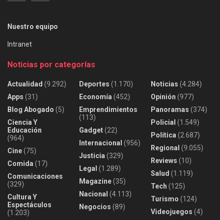
Nuestro equipo
Intranet
Noticias por categorías
Actualidad
(9.292)
Deportes
(1.170)
Noticias
(4.284)
Apps
(31)
Economía
(452)
Opinión
(977)
Blog Abogado
(5)
Emprendimientos
Panoramas
(374)
(113)
Ciencia Y
Policial
(1.549)
Educación
Gadget
(22)
Política
(2.687)
(964)
Internacional
(956)
Regional
(9.055)
Cine
(75)
Justicia
(329)
Reviews
(10)
Comida
(17)
Legal
(1.289)
Salud
(1.119)
Comunicaciones
Magazine
(35)
(329)
Tech
(125)
Nacional
(4.113)
Cultura Y
Turismo
(124)
Espectáculos
Negocios
(89)
Videojuegos
(4)
(1.203)