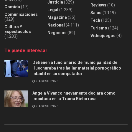
Justicia
(329)
Reviews
(10)
Comida
(17)
Legal
(1.289)
Salud
(1.119)
Comunicaciones
Magazine
(35)
(329)
Tech
(125)
Nacional
(4.111)
Cultura Y
Turismo
(124)
Espectáculos
Negocios
(89)
Videojuegos
(4)
(1.203)
Te puede interesar
Detienen a funcionario de municipalidad de
Huechuraba tras hallar material pornográfico
infantil en su computador
6 AGOSTO 2026
Ángela Vivanco nuevamente declara como
imputada en la Trama Bielorrusa
6 AGOSTO 2026