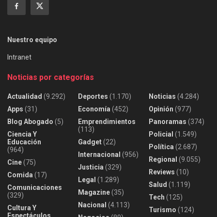
Nuestro equipo
Intranet
Noticias por categorías
Actualidad
(9.292)
Deportes
(1.170)
Noticias
(4.284)
Apps
(31)
Economía
(452)
Opinión
(977)
Blog Abogado
(5)
Emprendimientos
Panoramas
(374)
(113)
Ciencia Y
Policial
(1.549)
Educación
Gadget
(22)
Política
(2.687)
(964)
Internacional
(956)
Regional
(9.055)
Cine
(75)
Justicia
(329)
Reviews
(10)
Comida
(17)
Legal
(1.289)
Salud
(1.119)
Comunicaciones
Magazine
(35)
(329)
Tech
(125)
Nacional
(4.113)
Cultura Y
Turismo
(124)
Espectáculos