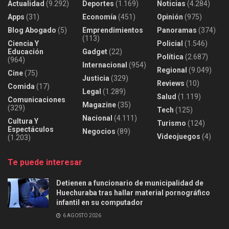
Actualidad
(9.292)
Deportes
(1.169)
Noticias
(4.284)
Apps
(31)
Economía
(451)
Opinión
(975)
Blog Abogado
(5)
Emprendimientos
Panoramas
(374)
(113)
Ciencia Y
Policial
(1.546)
Educación
Gadget
(22)
Política
(2.687)
(964)
Internacional
(954)
Regional
(9.049)
Cine
(75)
Justicia
(329)
Reviews
(10)
Comida
(17)
Legal
(1.289)
Salud
(1.119)
Comunicaciones
Magazine
(35)
(329)
Tech
(125)
Nacional
(4.111)
Cultura Y
Turismo
(124)
Espectáculos
Negocios
(89)
Videojuegos
(4)
(1.203)
Te puede interesar
Detienen a funcionario de municipalidad de
Huechuraba tras hallar material pornográfico
infantil en su computador
6 AGOSTO 2026