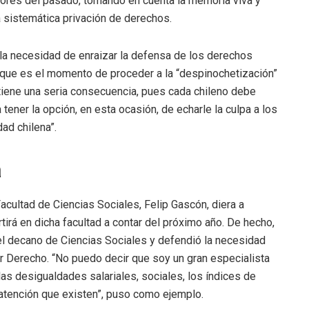
rores del pasado, tomando en cuenta la memoria viva y
a sistemática privación de derechos.
, la necesidad de enraizar la defensa de los derechos
ó que es el momento de proceder a la “despinochetización”
 tiene una seria consecuencia, pues cada chileno debe
 tener la opción, en esta ocasión, de echarle la culpa a los
dad chilena”.
a
acultad de Ciencias Sociales, Felip Gascón, diera a
irá en dicha facultad a contar del próximo año. De hecho,
del decano de Ciencias Sociales y defendió la necesidad
ar Derecho. “No puedo decir que soy un gran especialista
las desigualdades salariales, sociales, los índices de
atención que existen”, puso como ejemplo.