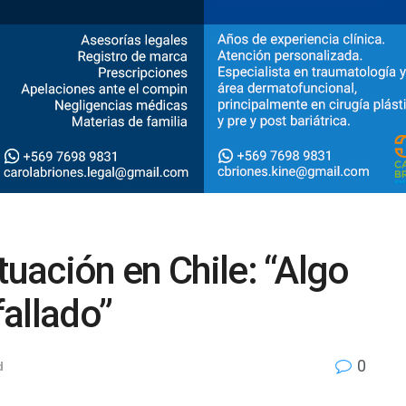
tuación en Chile: “Algo
allado”
0
d