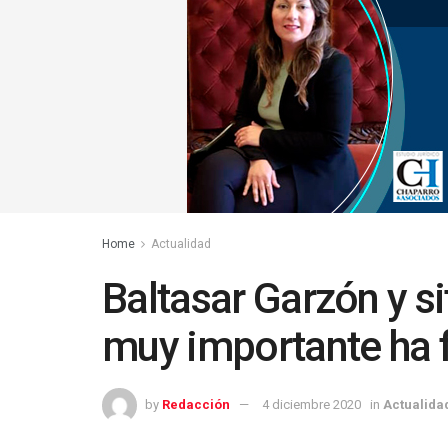
Home
Actualidad
Baltasar Garzón y si
muy importante ha f
by
Redacción
4 diciembre 2020
in
Actualida