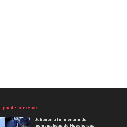
e puede interesar
Detienen a funcionario de
municipalidad de Huechuraba