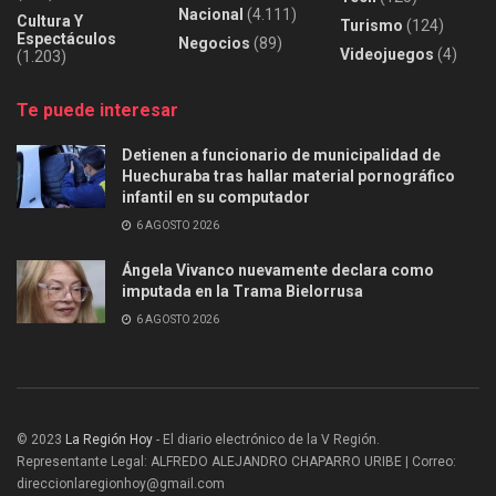
Nacional
(4.111)
Cultura Y
Turismo
(124)
Espectáculos
Negocios
(89)
Videojuegos
(4)
(1.203)
Te puede interesar
Detienen a funcionario de municipalidad de
Huechuraba tras hallar material pornográfico
infantil en su computador
6 AGOSTO 2026
Ángela Vivanco nuevamente declara como
imputada en la Trama Bielorrusa
6 AGOSTO 2026
© 2023
La Región Hoy
- El diario electrónico de la V Región.
Representante Legal: ALFREDO ALEJANDRO CHAPARRO URIBE | Correo:
direccionlaregionhoy@gmail.com