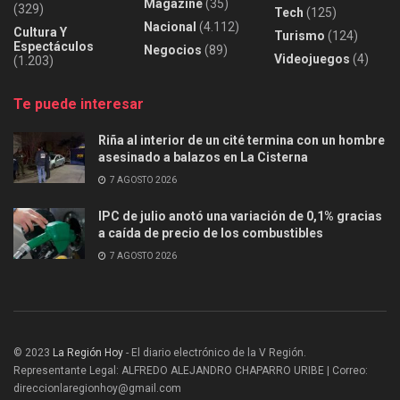
Magazine
(35)
(329)
Tech
(125)
Nacional
(4.112)
Cultura Y
Turismo
(124)
Espectáculos
Negocios
(89)
Videojuegos
(4)
(1.203)
Te puede interesar
Riña al interior de un cité termina con un hombre
asesinado a balazos en La Cisterna
7 AGOSTO 2026
IPC de julio anotó una variación de 0,1% gracias
a caída de precio de los combustibles
7 AGOSTO 2026
© 2023
La Región Hoy
- El diario electrónico de la V Región.
Representante Legal: ALFREDO ALEJANDRO CHAPARRO URIBE | Correo:
direccionlaregionhoy@gmail.com