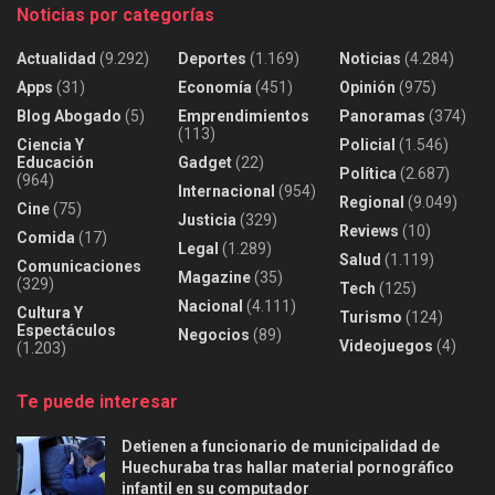
Noticias por categorías
Actualidad
(9.292)
Deportes
(1.169)
Noticias
(4.284)
Apps
(31)
Economía
(451)
Opinión
(975)
Blog Abogado
(5)
Emprendimientos
Panoramas
(374)
(113)
Ciencia Y
Policial
(1.546)
Educación
Gadget
(22)
Política
(2.687)
(964)
Internacional
(954)
Regional
(9.049)
Cine
(75)
Justicia
(329)
Reviews
(10)
Comida
(17)
Legal
(1.289)
Salud
(1.119)
Comunicaciones
Magazine
(35)
(329)
Tech
(125)
Nacional
(4.111)
Cultura Y
Turismo
(124)
Espectáculos
Negocios
(89)
Videojuegos
(4)
(1.203)
Te puede interesar
Detienen a funcionario de municipalidad de
Huechuraba tras hallar material pornográfico
infantil en su computador