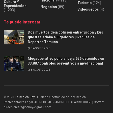
Nacional
(4.113)
Cultura Y
Turismo
(124)
Espectáculos
Negocios
(89)
Videojuegos
(4)
(1.203)
Te puede interesar
Dos muertos deja colisión entre furgón y bus
que trasladaba a jugadores juveniles de
Deportes Temuco
8 AGOSTO 2026
Megaoperativo policial deja 656 detenidos en
33.887 controles preventivos a nivel nacional
8 AGOSTO 2026
© 2023
La Región Hoy
- El diario electrónico de la V Región.
Representante Legal: ALFREDO ALEJANDRO CHAPARRO URIBE | Correo:
direccionlaregionhoy@gmail.com