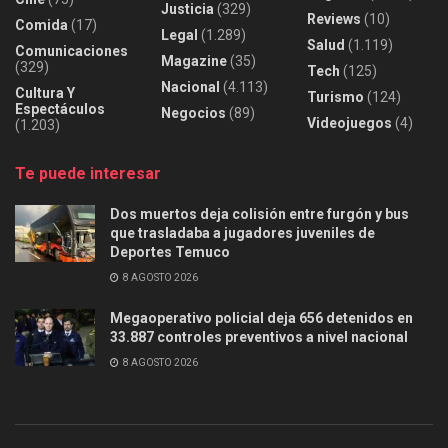
Justicia
(329)
Reviews
(10)
Comida
(17)
Legal
(1.289)
Salud
(1.119)
Comunicaciones
Magazine
(35)
(329)
Tech
(125)
Nacional
(4.113)
Cultura Y
Turismo
(124)
Espectáculos
Negocios
(89)
Videojuegos
(4)
(1.203)
Te puede interesar
Dos muertos deja colisión entre furgón y bus
que trasladaba a jugadores juveniles de
Deportes Temuco
8 AGOSTO 2026
Megaoperativo policial deja 656 detenidos en
33.887 controles preventivos a nivel nacional
8 AGOSTO 2026