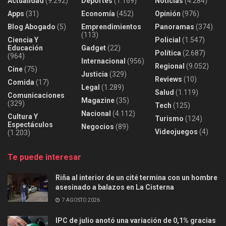
Actualidad
(9.292)
Deportes
(1.169)
Noticias
(4.284)
Apps
(31)
Economía
(452)
Opinión
(976)
Blog Abogado
(5)
Emprendimientos
Panoramas
(374)
(113)
Ciencia Y
Policial
(1.547)
Educación
Gadget
(22)
Política
(2.687)
(964)
Internacional
(956)
Regional
(9.052)
Cine
(75)
Justicia
(329)
Reviews
(10)
Comida
(17)
Legal
(1.289)
Salud
(1.119)
Comunicaciones
Magazine
(35)
(329)
Tech
(125)
Nacional
(4.112)
Cultura Y
Turismo
(124)
Espectáculos
Negocios
(89)
Videojuegos
(4)
(1.203)
Te puede interesar
Riña al interior de un cité termina con un hombre
asesinado a balazos en La Cisterna
7 AGOSTO 2026
IPC de julio anotó una variación de 0,1% gracias