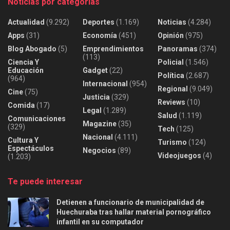
Noticias por categorías
Actualidad
(9.292)
Deportes
(1.169)
Noticias
(4.284)
Apps
(31)
Economía
(451)
Opinión
(975)
Blog Abogado
(5)
Emprendimientos
Panoramas
(374)
(113)
Ciencia Y
Policial
(1.546)
Educación
Gadget
(22)
Política
(2.687)
(964)
Internacional
(954)
Regional
(9.049)
Cine
(75)
Justicia
(329)
Reviews
(10)
Comida
(17)
Legal
(1.289)
Salud
(1.119)
Comunicaciones
Magazine
(35)
(329)
Tech
(125)
Nacional
(4.111)
Cultura Y
Turismo
(124)
Espectáculos
Negocios
(89)
Videojuegos
(4)
(1.203)
Te puede interesar
Detienen a funcionario de municipalidad de
Huechuraba tras hallar material pornográfico
infantil en su computador