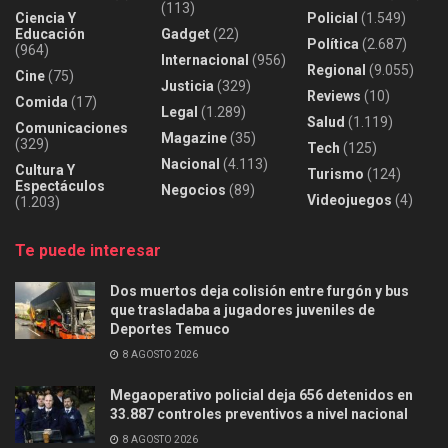
(113)
Ciencia Y
Policial
(1.549)
Educación
Gadget
(22)
Política
(2.687)
(964)
Internacional
(956)
Regional
(9.055)
Cine
(75)
Justicia
(329)
Reviews
(10)
Comida
(17)
Legal
(1.289)
Salud
(1.119)
Comunicaciones
Magazine
(35)
(329)
Tech
(125)
Nacional
(4.113)
Cultura Y
Turismo
(124)
Espectáculos
Negocios
(89)
Videojuegos
(4)
(1.203)
Te puede interesar
Dos muertos deja colisión entre furgón y bus
que trasladaba a jugadores juveniles de
Deportes Temuco
8 AGOSTO 2026
Megaoperativo policial deja 656 detenidos en
33.887 controles preventivos a nivel nacional
8 AGOSTO 2026