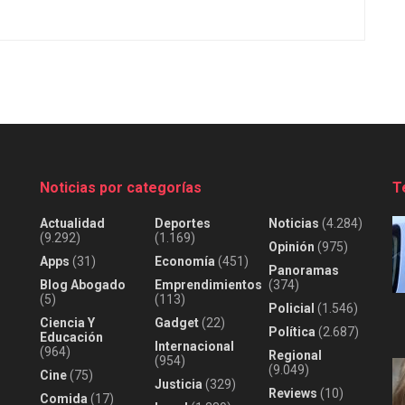
Noticias por categorías
T
Actualidad
Deportes
Noticias
(4.284)
(9.292)
(1.169)
Opinión
(975)
Apps
(31)
Economía
(451)
Panoramas
Blog Abogado
Emprendimientos
(374)
(5)
(113)
Policial
(1.546)
Ciencia Y
Gadget
(22)
Política
(2.687)
Educación
Internacional
(964)
Regional
(954)
(9.049)
Cine
(75)
Justicia
(329)
Reviews
(10)
Comida
(17)