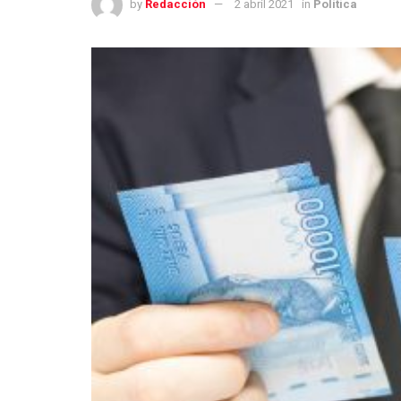
by
Redacción
2 abril 2021
in
Política