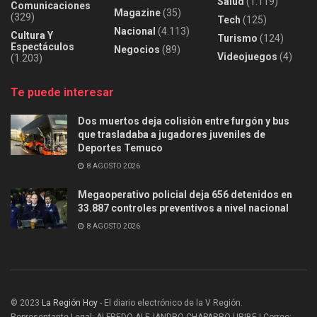
Salud
(1.119)
Comunicaciones
Magazine
(35)
(329)
Tech
(125)
Nacional
(4.113)
Cultura Y
Turismo
(124)
Espectáculos
Negocios
(89)
Videojuegos
(4)
(1.203)
Te puede interesar
Dos muertos deja colisión entre furgón y bus
que trasladaba a jugadores juveniles de
Deportes Temuco
8 AGOSTO 2026
Megaoperativo policial deja 656 detenidos en
33.887 controles preventivos a nivel nacional
8 AGOSTO 2026
© 2023
La Región Hoy
- El diario electrónico de la V Región.
Representante Legal: ALFREDO ALEJANDRO CHAPARRO URIBE | Correo: