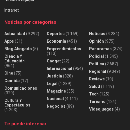
Intranet
Noticias por categorías
Actualidad
(9.292)
Deportes
(1.169)
Noticias
(4.284)
Apps
(31)
Economía
(451)
Opinión
(975)
Blog Abogado
(5)
Emprendimientos
Panoramas
(374)
(113)
Ciencia Y
Policial
(1.545)
Educación
Gadget
(22)
Política
(2.687)
(964)
Internacional
(954)
Regional
(9.049)
Cine
(75)
Justicia
(328)
Reviews
(10)
Comida
(17)
Legal
(1.289)
Salud
(1.119)
Comunicaciones
Magazine
(35)
(329)
Tech
(125)
Nacional
(4.111)
Cultura Y
Turismo
(124)
Espectáculos
Negocios
(89)
Videojuegos
(4)
(1.203)
Te puede interesar