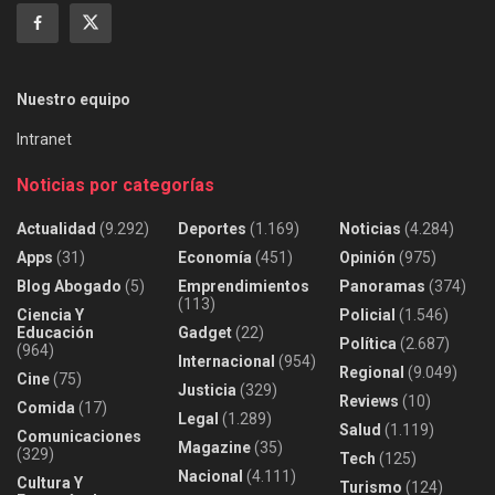
Nuestro equipo
Intranet
Noticias por categorías
Actualidad
(9.292)
Deportes
(1.169)
Noticias
(4.284)
Apps
(31)
Economía
(451)
Opinión
(975)
Blog Abogado
(5)
Emprendimientos
Panoramas
(374)
(113)
Ciencia Y
Policial
(1.546)
Educación
Gadget
(22)
Política
(2.687)
(964)
Internacional
(954)
Regional
(9.049)
Cine
(75)
Justicia
(329)
Reviews
(10)
Comida
(17)
Legal
(1.289)
Salud
(1.119)
Comunicaciones
Magazine
(35)
(329)
Tech
(125)
Nacional
(4.111)
Cultura Y
Turismo
(124)