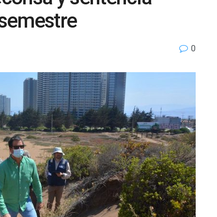
r semestre
0