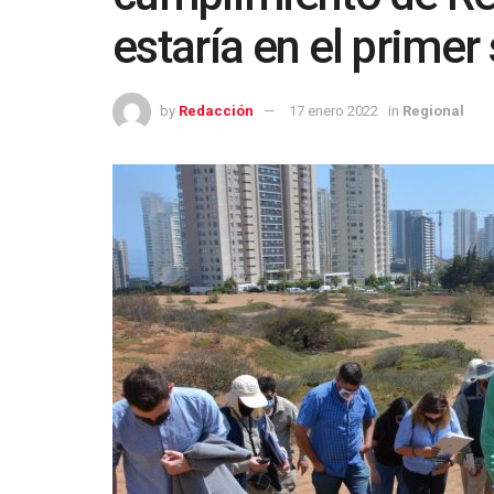
estaría en el prime
by
Redacción
17 enero 2022
in
Regional