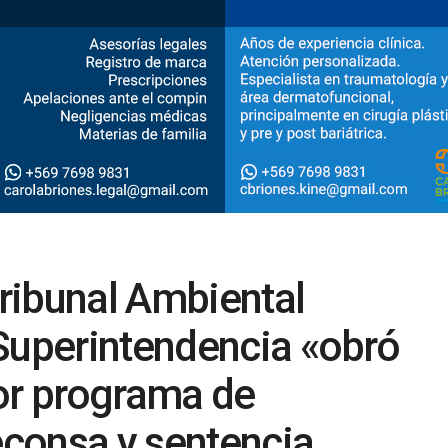
ribunal Ambiental
Superintendencia «obró
r programa de
consa y sentencia