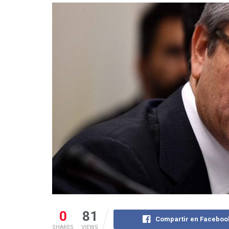
0
81
Compartir en Faceboo
SHARES
VIEWS