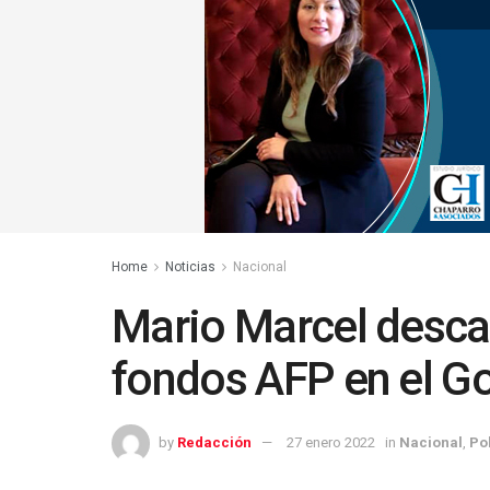
Home
Noticias
Nacional
Mario Marcel descar
fondos AFP en el Go
by
Redacción
27 enero 2022
in
Nacional
,
Pol