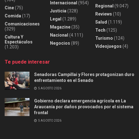
Internacional
(954)
Regional
(9.047)
Cine
(75)
Justicia
(328)
Reviews
(10)
Comida
(17)
Legal
(1.289)
Salud
(1.119)
Comunicaciones
Magazine
(35)
(329)
Tech
(125)
Nacional
(4.111)
Cultura Y
Turismo
(124)
Espectáculos
Negocios
(89)
Videojuegos
(4)
(1.203)
Te puede interesar
Senadoras Campillai y Flores protagonizan duro
enfrentamiento en el Senado
5 AGOSTO 2026
Gobierno declara emergencia agrícola en La
Araucanía por daños provocados por el sistema
frontal
5 AGOSTO 2026