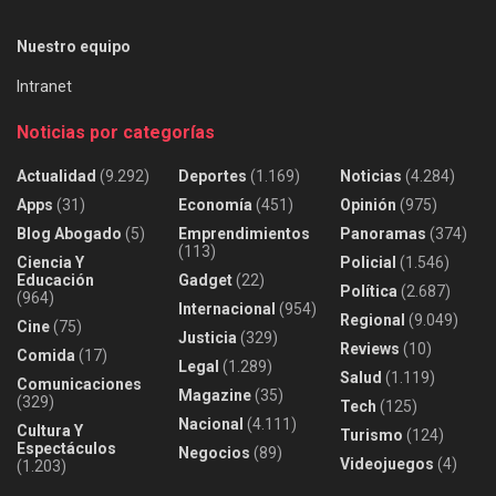
Nuestro equipo
Intranet
Noticias por categorías
Actualidad
(9.292)
Deportes
(1.169)
Noticias
(4.284)
Apps
(31)
Economía
(451)
Opinión
(975)
Blog Abogado
(5)
Emprendimientos
Panoramas
(374)
(113)
Ciencia Y
Policial
(1.546)
Educación
Gadget
(22)
Política
(2.687)
(964)
Internacional
(954)
Regional
(9.049)
Cine
(75)
Justicia
(329)
Reviews
(10)
Comida
(17)
Legal
(1.289)
Salud
(1.119)
Comunicaciones
Magazine
(35)
(329)
Tech
(125)
Nacional
(4.111)
Cultura Y
Turismo
(124)
Espectáculos
Negocios
(89)
Videojuegos
(4)
(1.203)