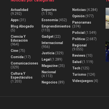
Noticias por categorías
T
Actualidad
Deportes
Noticias
(4.284)
(9.292)
(1.170)
Opinión
(977)
Apps
(31)
Economía
(452)
Panoramas
Blog Abogado
Emprendimientos
(374)
(5)
(113)
Policial
(1.549)
Ciencia Y
Gadget
(22)
Política
(2.687)
Educación
Internacional
(964)
Regional
(956)
(9.055)
Cine
(75)
Justicia
(329)
Reviews
(10)
Comida
(17)
Legal
(1.289)
Salud
(1.119)
Comunicaciones
Magazine
(35)
(329)
Tech
(125)
Nacional
Cultura Y
Turismo
(124)
(4.113)
Espectáculos
Videojuegos
(4)
(1.203)
Negocios
(89)