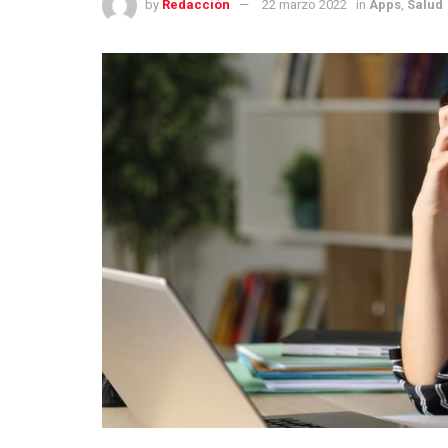
by
Redacción
22 marzo 2022
in
Apps
,
Salud