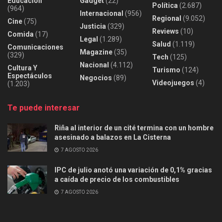
Educación
Gadget
(22)
Política
(2.687)
(964)
Internacional
(956)
Regional
(9.052)
Cine
(75)
Justicia
(329)
Reviews
(10)
Comida
(17)
Legal
(1.289)
Salud
(1.119)
Comunicaciones
Magazine
(35)
(329)
Tech
(125)
Nacional
(4.112)
Cultura Y
Turismo
(124)
Espectáculos
Negocios
(89)
Videojuegos
(4)
(1.203)
Te puede interesar
Riña al interior de un cité termina con un hombre
asesinado a balazos en La Cisterna
7 AGOSTO 2026
IPC de julio anotó una variación de 0,1% gracias
a caída de precio de los combustibles
7 AGOSTO 2026