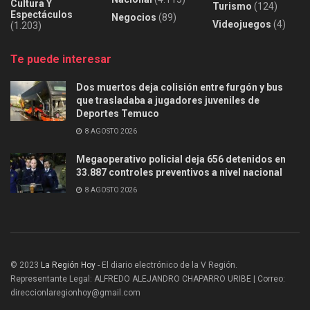
Cultura Y
Turismo
(124)
Espectáculos
Negocios
(89)
Videojuegos
(4)
(1.203)
Te puede interesar
Dos muertos deja colisión entre furgón y bus
que trasladaba a jugadores juveniles de
Deportes Temuco
8 AGOSTO 2026
Megaoperativo policial deja 656 detenidos en
33.887 controles preventivos a nivel nacional
8 AGOSTO 2026
© 2023
La Región Hoy
- El diario electrónico de la V Región.
Representante Legal: ALFREDO ALEJANDRO CHAPARRO URIBE | Correo:
direccionlaregionhoy@gmail.com