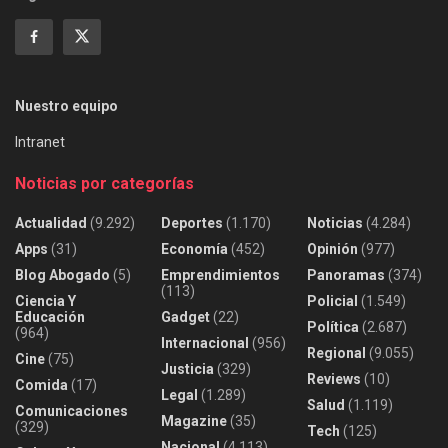
Nuestro equipo
Intranet
Noticias por categorías
Actualidad
(9.292)
Deportes
(1.170)
Noticias
(4.284)
Apps
(31)
Economía
(452)
Opinión
(977)
Blog Abogado
(5)
Emprendimientos
Panoramas
(374)
(113)
Ciencia Y
Policial
(1.549)
Educación
Gadget
(22)
Política
(2.687)
(964)
Internacional
(956)
Regional
(9.055)
Cine
(75)
Justicia
(329)
Reviews
(10)
Comida
(17)
Legal
(1.289)
Salud
(1.119)
Comunicaciones
Magazine
(35)
(329)
Tech
(125)
Nacional
(4.113)