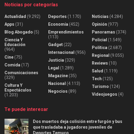
Noticias por categorías
Actualidad
(9.292)
Deportes
(1.170)
Noticias
(4.284)
Apps
(31)
Economía
(452)
Opinión
(977)
Blog Abogado
(5)
Emprendimientos
Panoramas
(374)
(113)
Ciencia Y
Policial
(1.549)
Educación
Gadget
(22)
Política
(2.687)
(964)
Internacional
(956)
Regional
(9.055)
Cine
(75)
Justicia
(329)
Reviews
(10)
Comida
(17)
Legal
(1.289)
Salud
(1.119)
Comunicaciones
Magazine
(35)
(329)
Tech
(125)
Nacional
(4.113)
Cultura Y
Turismo
(124)
Espectáculos
Negocios
(89)
Videojuegos
(4)
(1.203)
Te puede interesar
Dos muertos deja colisión entre furgón y bus
que trasladaba a jugadores juveniles de
Deportes Temuco