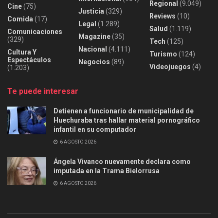
Regional
(9.049)
Cine
(75)
Justicia
(329)
Reviews
(10)
Comida
(17)
Legal
(1.289)
Salud
(1.119)
Comunicaciones
Magazine
(35)
(329)
Tech
(125)
Nacional
(4.111)
Cultura Y
Turismo
(124)
Espectáculos
Negocios
(89)
Videojuegos
(4)
(1.203)
Te puede interesar
Detienen a funcionario de municipalidad de
Huechuraba tras hallar material pornográfico
infantil en su computador
6 AGOSTO 2026
Ángela Vivanco nuevamente declara como
imputada en la Trama Bielorrusa
6 AGOSTO 2026