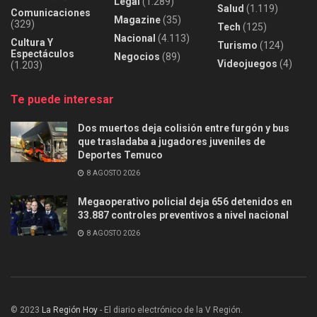
Legal
(1.289)
Salud
(1.119)
Comunicaciones
Magazine
(35)
(329)
Tech
(125)
Nacional
(4.113)
Cultura Y
Turismo
(124)
Espectáculos
Negocios
(89)
Videojuegos
(4)
(1.203)
Te puede interesar
Dos muertos deja colisión entre furgón y bus
que trasladaba a jugadores juveniles de
Deportes Temuco
8 AGOSTO 2026
Megaoperativo policial deja 656 detenidos en
33.887 controles preventivos a nivel nacional
8 AGOSTO 2026
© 2023
La Región Hoy
- El diario electrónico de la V Región.