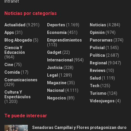
Intranet
Noticias por categorías
Actualidad
(9.291)
Deportes
(1.169)
Noticias
(4.284)
Apps
(31)
Economía
(451)
Opinión
(974)
Blog Abogado
(5)
Emprendimientos
Panoramas
(374)
(113)
Ciencia Y
Policial
(1.545)
Educación
Gadget
(22)
Política
(2.687)
(964)
Internacional
(954)
Regional
(9.047)
Cine
(75)
Justicia
(328)
Reviews
(10)
Comida
(17)
Legal
(1.289)
Salud
(1.119)
Comunicaciones
Magazine
(35)
(329)
Tech
(125)
Nacional
(4.111)
Cultura Y
Turismo
(124)
Espectáculos
Negocios
(89)
Videojuegos
(4)
(1.203)
Te puede interesar
Senadoras Campillai y Flores protagonizan duro