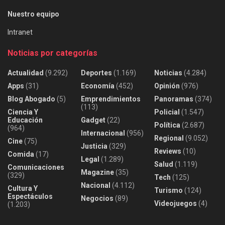
Nuestro equipo
Intranet
Noticias por categorías
Actualidad
(9.292)
Deportes
(1.169)
Noticias
(4.284)
Apps
(31)
Economía
(452)
Opinión
(976)
Blog Abogado
(5)
Emprendimientos
Panoramas
(374)
(113)
Ciencia Y
Policial
(1.547)
Educación
Gadget
(22)
Política
(2.687)
(964)
Internacional
(956)
Regional
(9.052)
Cine
(75)
Justicia
(329)
Reviews
(10)
Comida
(17)
Legal
(1.289)
Salud
(1.119)
Comunicaciones
Magazine
(35)
(329)
Tech
(125)
Nacional
(4.112)
Cultura Y
Turismo
(124)
Espectáculos
Negocios
(89)
Videojuegos
(4)
(1.203)