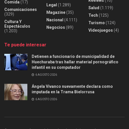
Reviews
(10)
Comida
(17)
Legal
(1.289)
Salud
(1.119)
Comunicaciones
Magazine
(35)
(329)
Tech
(125)
Nacional
(4.111)
Cultura Y
Turismo
(124)
Espectáculos
Negocios
(89)
Videojuegos
(4)
(1.203)
Te puede interesar
Detienen a funcionario de municipalidad de
Huechuraba tras hallar material pornográfico
infantil en su computador
6 AGOSTO 2026
Ángela Vivanco nuevamente declara como
imputada en la Trama Bielorrusa
6 AGOSTO 2026