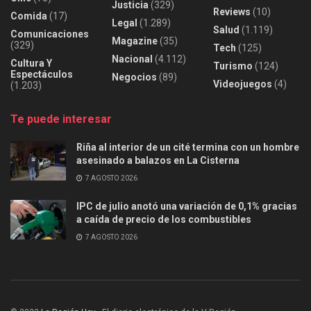
Justicia
(329)
Reviews
(10)
Comida
(17)
Legal
(1.289)
Salud
(1.119)
Comunicaciones
Magazine
(35)
(329)
Tech
(125)
Nacional
(4.112)
Cultura Y
Turismo
(124)
Espectáculos
Negocios
(89)
Videojuegos
(4)
(1.203)
Te puede interesar
Riña al interior de un cité termina con un hombre
asesinado a balazos en La Cisterna
7 AGOSTO 2026
IPC de julio anotó una variación de 0,1% gracias
a caída de precio de los combustibles
7 AGOSTO 2026