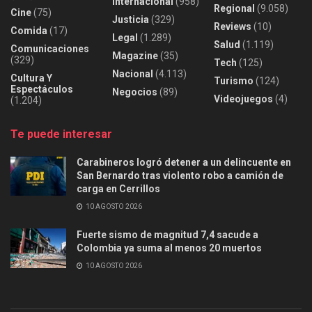
Internacional
(958)
Regional
(9.058)
Cine
(75)
Justicia
(329)
Reviews
(10)
Comida
(17)
Legal
(1.289)
Salud
(1.119)
Comunicaciones
Magazine
(35)
(329)
Tech
(125)
Nacional
(4.113)
Cultura Y
Turismo
(124)
Espectáculos
Negocios
(89)
Videojuegos
(4)
(1.204)
Te puede interesar
Carabineros logró detener a un delincuente en
San Bernardo tras violento robo a camión de
carga en Cerrillos
10 AGOSTO 2026
Fuerte sismo de magnitud 7,4 sacude a
Colombia ya suma al menos 20 muertos
10 AGOSTO 2026