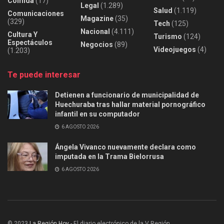
Comida
(17)
Legal
(1.289)
Salud
(1.119)
Comunicaciones
Magazine
(35)
(329)
Tech
(125)
Nacional
(4.111)
Cultura Y
Turismo
(124)
Espectáculos
Negocios
(89)
Videojuegos
(4)
(1.203)
Te puede interesar
Detienen a funcionario de municipalidad de
Huechuraba tras hallar material pornográfico
infantil en su computador
6 AGOSTO 2026
Ángela Vivanco nuevamente declara como
imputada en la Trama Bielorrusa
6 AGOSTO 2026
© 2023
La Región Hoy
- El diario electrónico de la V Región.