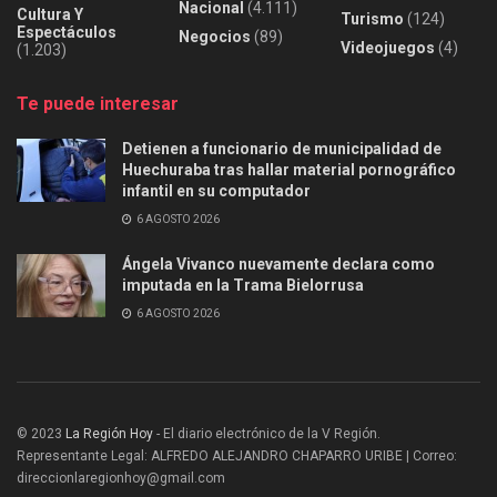
Nacional
(4.111)
Cultura Y
Turismo
(124)
Espectáculos
Negocios
(89)
Videojuegos
(4)
(1.203)
Te puede interesar
Detienen a funcionario de municipalidad de
Huechuraba tras hallar material pornográfico
infantil en su computador
6 AGOSTO 2026
Ángela Vivanco nuevamente declara como
imputada en la Trama Bielorrusa
6 AGOSTO 2026
© 2023
La Región Hoy
- El diario electrónico de la V Región.
Representante Legal: ALFREDO ALEJANDRO CHAPARRO URIBE | Correo:
direccionlaregionhoy@gmail.com