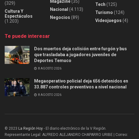
Magazine
(35)
(329)
Tech
(125)
Nacional
(4.113)
Cultura Y
Turismo
(124)
Espectáculos
Negocios
(89)
Videojuegos
(4)
(1.203)
Te puede interesar
Dos muertos deja colisión entre furgón y bus
que trasladaba a jugadores juveniles de
Deportes Temuco
8 AGOSTO 2026
Megaoperativo policial deja 656 detenidos en
33.887 controles preventivos a nivel nacional
8 AGOSTO 2026
© 2023
La Región Hoy
- El diario electrónico de la V Región.
Representante Legal: ALFREDO ALEJANDRO CHAPARRO URIBE | Correo: