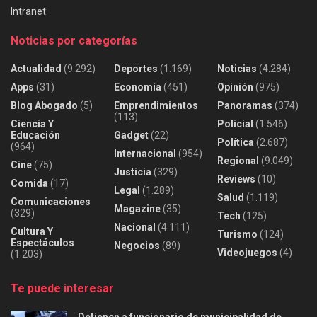
Intranet
Noticias por categorías
Actualidad
(9.292)
Deportes
(1.169)
Noticias
(4.284)
Apps
(31)
Economía
(451)
Opinión
(975)
Blog Abogado
(5)
Emprendimientos
Panoramas
(374)
(113)
Ciencia Y
Policial
(1.546)
Educación
Gadget
(22)
Política
(2.687)
(964)
Internacional
(954)
Regional
(9.049)
Cine
(75)
Justicia
(329)
Reviews
(10)
Comida
(17)
Legal
(1.289)
Salud
(1.119)
Comunicaciones
Magazine
(35)
(329)
Tech
(125)
Nacional
(4.111)
Cultura Y
Turismo
(124)
Espectáculos
Negocios
(89)
Videojuegos
(4)
(1.203)
Te puede interesar
Detienen a funcionario de municipalidad de