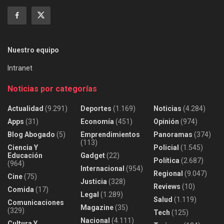
Nuestro equipo
Intranet
Noticias por categorías
Actualidad
(9.291)
Deportes
(1.169)
Noticias
(4.284)
Apps
(31)
Economía
(451)
Opinión
(974)
Blog Abogado
(5)
Emprendimientos
Panoramas
(374)
(113)
Ciencia Y
Policial
(1.545)
Educación
Gadget
(22)
Política
(2.687)
(964)
Internacional
(954)
Regional
(9.047)
Cine
(75)
Justicia
(328)
Reviews
(10)
Comida
(17)
Legal
(1.289)
Salud
(1.119)
Comunicaciones
Magazine
(35)
(329)
Tech
(125)
Nacional
(4.111)
Cultura Y