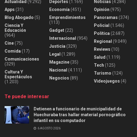
Actualidad
(9.292)
Deportes
(1.169)
Noticias
(4.284)
Apps
(31)
Economía
(451)
Opinión
(975)
Blog Abogado
(5)
Emprendimientos
Panoramas
(374)
(113)
Ciencia Y
Policial
(1.546)
Educación
Gadget
(22)
Política
(2.687)
(964)
Internacional
(954)
Regional
(9.049)
Cine
(75)
Justicia
(329)
Reviews
(10)
Comida
(17)
Legal
(1.289)
Salud
(1.119)
Comunicaciones
Magazine
(35)
(329)
Tech
(125)
Nacional
(4.111)
Cultura Y
Turismo
(124)
Espectáculos
Negocios
(89)
Videojuegos
(4)
(1.203)
Te puede interesar
Detienen a funcionario de municipalidad de
Huechuraba tras hallar material pornográfico
infantil en su computador
6 AGOSTO 2026