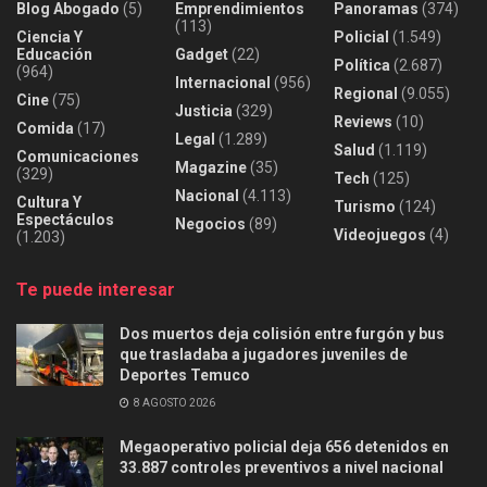
Blog Abogado
(5)
Emprendimientos
Panoramas
(374)
(113)
Ciencia Y
Policial
(1.549)
Educación
Gadget
(22)
Política
(2.687)
(964)
Internacional
(956)
Regional
(9.055)
Cine
(75)
Justicia
(329)
Reviews
(10)
Comida
(17)
Legal
(1.289)
Salud
(1.119)
Comunicaciones
Magazine
(35)
(329)
Tech
(125)
Nacional
(4.113)
Cultura Y
Turismo
(124)
Espectáculos
Negocios
(89)
Videojuegos
(4)
(1.203)
Te puede interesar
Dos muertos deja colisión entre furgón y bus
que trasladaba a jugadores juveniles de
Deportes Temuco
8 AGOSTO 2026
Megaoperativo policial deja 656 detenidos en
33.887 controles preventivos a nivel nacional