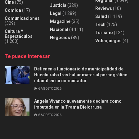
Regional
(9.049)
Cine
(75)
Justicia
(329)
Reviews
(10)
Comida
(17)
Legal
(1.289)
Salud
(1.119)
Comunicaciones
Magazine
(35)
(329)
Tech
(125)
Nacional
(4.111)
Cultura Y
Turismo
(124)
Espectáculos
Negocios
(89)
Videojuegos
(4)
(1.203)
Te puede interesar
Detienen a funcionario de municipalidad de
Huechuraba tras hallar material pornográfico
infantil en su computador
6 AGOSTO 2026
Ángela Vivanco nuevamente declara como
imputada en la Trama Bielorrusa
6 AGOSTO 2026