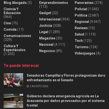
Blog Abogado
(5)
Emprendimientos
Panoramas
(374)
(113)
Ciencia Y
Policial
(1.545)
Educación
Gadget
(22)
Política
(2.687)
(964)
Internacional
(954)
Regional
(9.047)
Cine
(75)
Justicia
(328)
Reviews
(10)
Comida
(17)
Legal
(1.289)
Salud
(1.119)
Comunicaciones
Magazine
(35)
(329)
Tech
(125)
Nacional
(4.111)
Cultura Y
Turismo
(124)
Espectáculos
Negocios
(89)
Videojuegos
(4)
(1.203)
Te puede interesar
Senadoras Campillai y Flores protagonizan duro
enfrentamiento en el Senado
5 AGOSTO 2026
Gobierno declara emergencia agrícola en La
Araucanía por daños provocados por el sistema
frontal