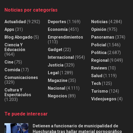
Noticias por categorías
Actualidad
(9.292)
Deportes
(1.169)
Noticias
(4.284)
Apps
(31)
Economía
(451)
Opinión
(975)
Blog Abogado
(5)
Emprendimientos
Panoramas
(374)
(113)
Ciencia Y
Policial
(1.546)
Educación
Gadget
(22)
Política
(2.687)
(964)
Internacional
(954)
Regional
(9.049)
Cine
(75)
Justicia
(329)
Reviews
(10)
Comida
(17)
Legal
(1.289)
Salud
(1.119)
Comunicaciones
Magazine
(35)
(329)
Tech
(125)
Nacional
(4.111)
Cultura Y
Turismo
(124)
Espectáculos
Negocios
(89)
Videojuegos
(4)
(1.203)
Te puede interesar
Detienen a funcionario de municipalidad de
Huechuraba tras hallar material pornográfico