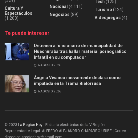
(329)
Tech
(125)
Nacional
(4.111)
Cultura Y
Turismo
(124)
Espectáculos
Negocios
(89)
Videojuegos
(4)
(1.203)
Te puede interesar
Detienen a funcionario de municipalidad de
Huechuraba tras hallar material pornográfico
infantil en su computador
6 AGOSTO 2026
Ángela Vivanco nuevamente declara como
imputada en la Trama Bielorrusa
6 AGOSTO 2026
© 2023
La Región Hoy
- El diario electrónico de la V Región.
Representante Legal: ALFREDO ALEJANDRO CHAPARRO URIBE | Correo:
direccionlaregionhoy@gmail.com