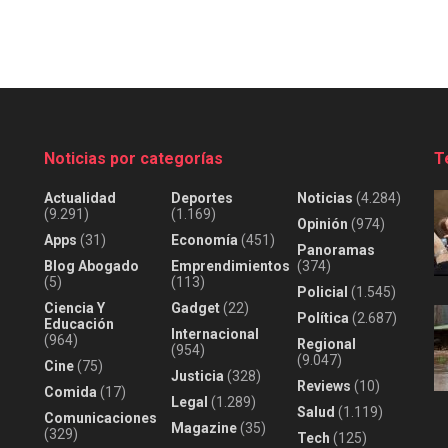
Noticias por categorías
T
Actualidad
Deportes
Noticias
(4.284)
(9.291)
(1.169)
Opinión
(974)
Apps
(31)
Economía
(451)
Panoramas
Blog Abogado
Emprendimientos
(374)
(5)
(113)
Policial
(1.545)
Ciencia Y
Gadget
(22)
Política
(2.687)
Educación
Internacional
(964)
Regional
(954)
(9.047)
Cine
(75)
Justicia
(328)
Reviews
(10)
Comida
(17)
Legal
(1.289)
Salud
(1.119)
Comunicaciones
Magazine
(35)
(329)
Tech
(125)